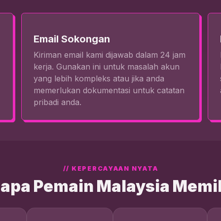
Email Sokongan
Kiriman email kami dijawab dalam 24 jam
kerja. Gunakan ini untuk masalah akun
yang lebih kompleks atau jika anda
memerlukan dokumentasi untuk catatan
pribadi anda.
KEPERCAYAAN NYATA
pa Pemain Malaysia Memil