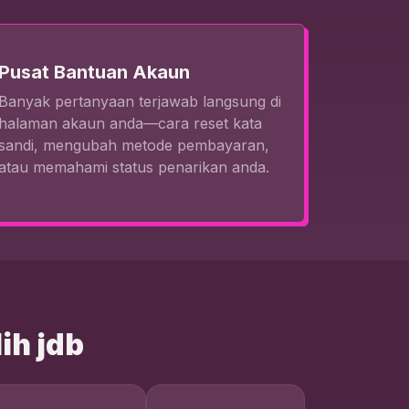
Pusat Bantuan Akaun
Banyak pertanyaan terjawab langsung di
halaman akaun anda—cara reset kata
sandi, mengubah metode pembayaran,
atau memahami status penarikan anda.
ih jdb