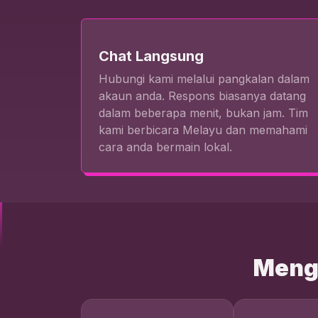
Chat Langsung
Hubungi kami melalui pangkalan dalam
akaun anda. Respons biasanya datang
dalam beberapa menit, bukan jam. Tim
kami berbicara Melayu dan memahami
cara anda bermain lokal.
Menga