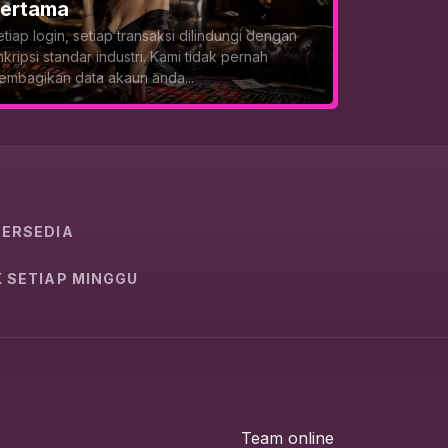
ertama
tiap login, setiap transaksi dilindungi dengan
kripsi standar industri. Kami tidak pernah
embagikan data akaun anda...
TERSEDIA
 SETIAP MINGGU
Team online