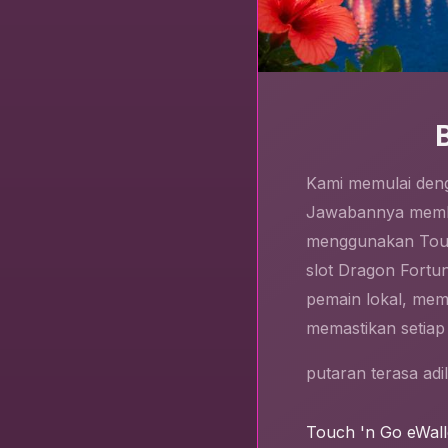
Kami memulai deng
Jawabannya membaw
menggunakan Touc
slot Dragon Fortu
pemain lokal, me
memastikan setiap
putaran terasa adil
Touch 'n Go eWall