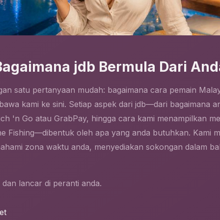
Bagaimana jdb Bermula Dari And
an satu pertanyaan mudah: bagaimana cara pemain Malays
a kami ke sini. Setiap aspek dari jdb—dari bagaimana an
h 'n Go atau GrabPay, hingga cara kami menampilkan mej
ne Fishing—dibentuk oleh apa yang anda butuhkan. Kami
mahami zona waktu anda, menyediakan sokongan dalam ba
 dan lancar di peranti anda.
et