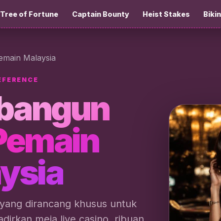
Tree of Fortune
Captain Bounty
Heist Stakes
Biki
emain Malaysia
EFERENCE
ibangun
Pemain
ysia
 yang dirancang khusus untuk
irkan meja live casino, ribuan