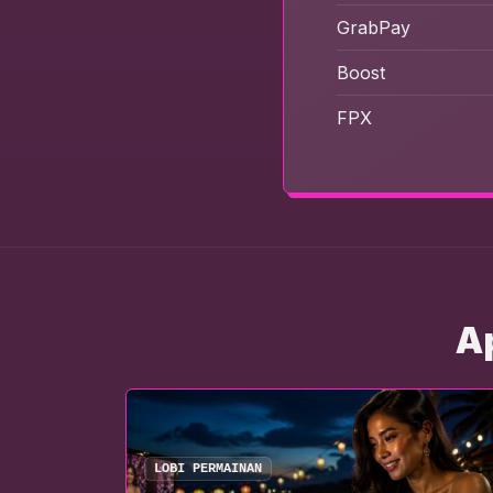
GrabPay
Boost
FPX
A
LOBI PERMAINAN