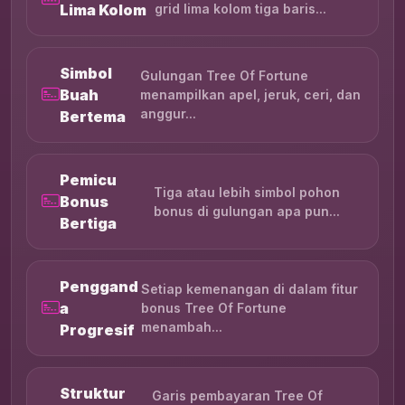
Lima Kolom
grid lima kolom tiga baris...
Simbol
Gulungan Tree Of Fortune
Buah
menampilkan apel, jeruk, ceri, dan
anggur...
Bertema
Pemicu
Tiga atau lebih simbol pohon
Bonus
bonus di gulungan apa pun...
Bertiga
Penggand
Setiap kemenangan di dalam fitur
a
bonus Tree Of Fortune
menambah...
Progresif
Struktur
Garis pembayaran Tree Of