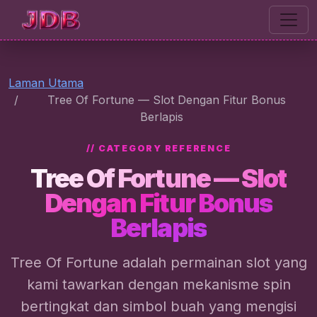
jdb
Laman Utama
Tree Of Fortune — Slot Dengan Fitur Bonus
Berlapis
CATEGORY REFERENCE
Tree Of Fortune — Slot
Dengan Fitur Bonus
Berlapis
Tree Of Fortune adalah permainan slot yang
kami tawarkan dengan mekanisme spin
bertingkat dan simbol buah yang mengisi