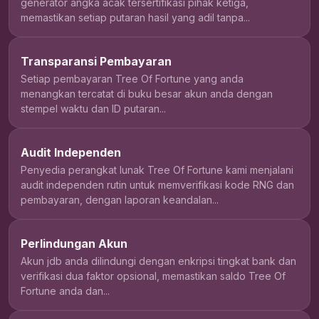
generator angka acak tersertifikasi pihak ketiga,
memastikan setiap putaran hasil yang adil tanpa...
Transparansi Pembayaran
Setiap pembayaran Tree Of Fortune yang anda
menangkan tercatat di buku besar akun anda dengan
stempel waktu dan ID putaran...
Audit Independen
Penyedia perangkat lunak Tree Of Fortune kami menjalani
audit independen rutin untuk memverifikasi kode RNG dan
pembayaran, dengan laporan keandalan...
Perlindungan Akun
Akun jdb anda dilindungi dengan enkripsi tingkat bank dan
verifikasi dua faktor opsional, memastikan saldo Tree Of
Fortune anda dan...