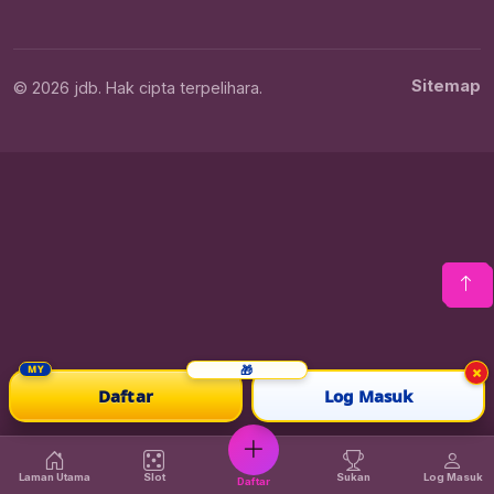
Sitemap
© 2026 jdb. Hak cipta terpelihara.
×
Daftar
Log Masuk
Laman Utama
Slot
Sukan
Log Masuk
Daftar