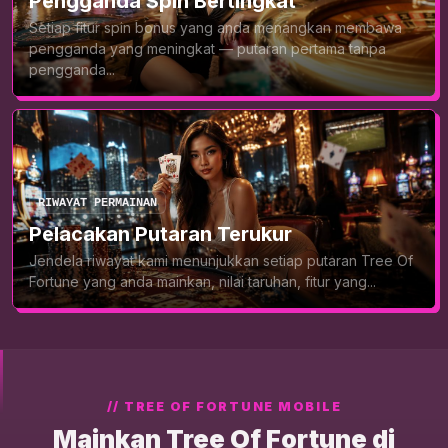
Pengganda Spin Bertingkat
Setiap fitur spin bonus yang anda menangkan membawa
pengganda yang meningkat — putaran pertama tanpa
pengganda...
RIWAYAT PERMAINAN
Pelacakan Putaran Terukur
Jendela riwayat kami menunjukkan setiap putaran Tree Of
Fortune yang anda mainkan, nilai taruhan, fitur yang...
TREE OF FORTUNE MOBILE
Mainkan Tree Of Fortune di