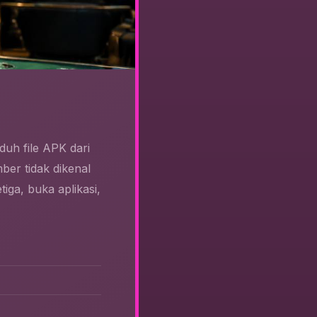
uh file APK dari
mber tidak dikenal
iga, buka aplikasi,