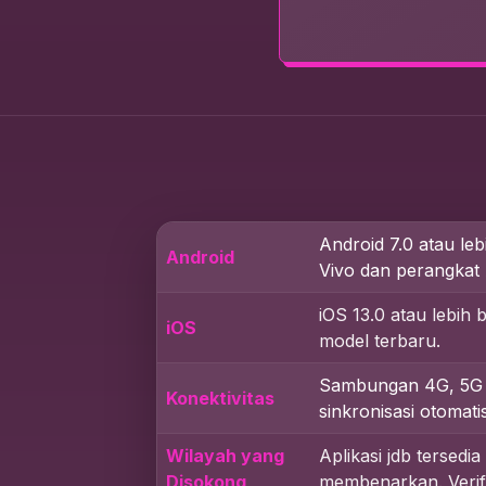
Android 7.0 atau l
Android
Vivo dan perangkat 
iOS 13.0 atau lebih 
iOS
model terbaru.
Sambungan 4G, 5G at
Konektivitas
sinkronisasi otomatis
Wilayah yang
Aplikasi jdb tersed
Disokong
membenarkan. Verifi