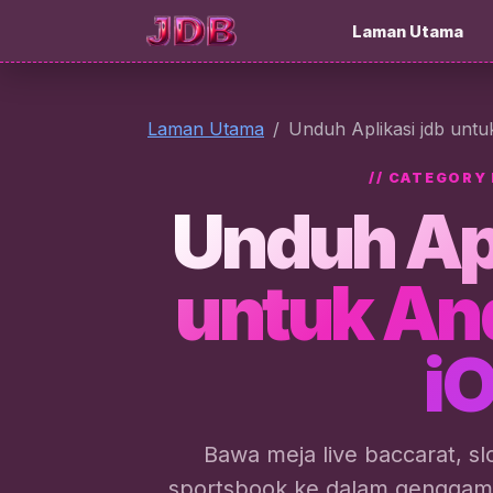
Laman Utama
jdb
Laman Utama
Unduh Aplikasi jdb untu
CATEGORY 
Unduh Apl
untuk An
i
Bawa meja live baccarat, slo
sportsbook ke dalam genggaman