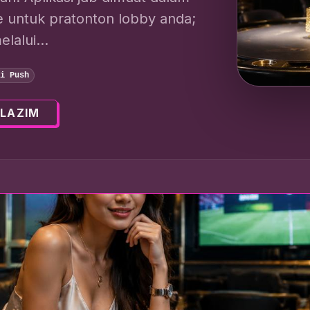
ne untuk pratonton lobby anda;
lalui...
i Push
 LAZIM