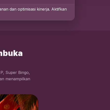
nan dan optimisasi kinerja. Aktifkan
embuka
P, Super Bingo,
ran menampilkan