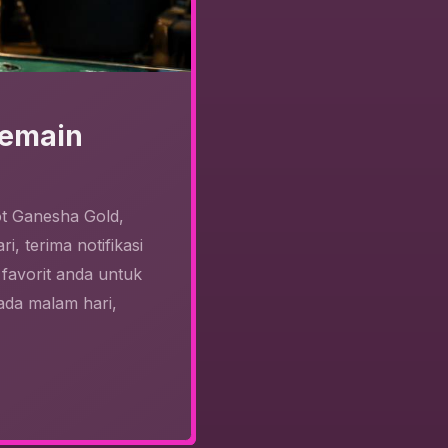
Pemain
ot Ganesha Gold,
 terima notifikasi
 favorit anda untuk
ada malam hari,